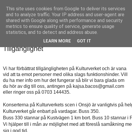
This site uses cookies from Google to deliver its services
Kulturverket
and to analyze traffic. Your IP address and user-agent are
shared with Google along with performance and security
metrics to ensure quality of service, generate usage
statistics, and to detect and address abuse.
▼
LEARN MORE
GOT IT
Tillgänglighet
Vi har förbättrat tillgängligheten på Kulturverket och är vana
vid att ta emot personer med olika slags funktionshinder. Vill
du ha mer info om hur det fungerar så blir vi bara glada om
du hör av dig till oss, antingen på kajsa.bacos@gmail.com
eller ringer oss på 0703 144435.
Konserterna på Kulturverkets scen i Onsjö är vanligtvis på he
Kulturverket går enbart på vardagar. Buss 350.
Buss 330 stannar på Kustvägen 1 km bort. Buss 10 stannar i Fr
Vi hjälper till i mån av möjlighet med att föreslå samåkning
sig i god tid.